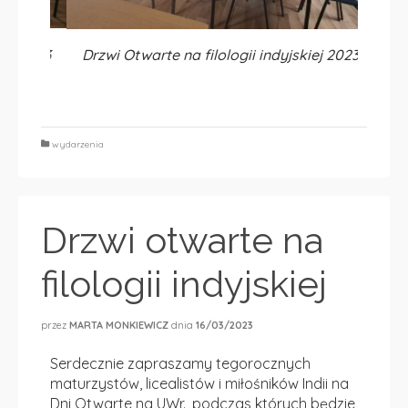
j 2023
Drzwi Otwarte na filologii indyjskiej 2023
Drzwi
wydarzenia
Drzwi otwarte na
filologii indyjskiej
przez
MARTA MONKIEWICZ
dnia
16/03/2023
Serdecznie zapraszamy tegorocznych
maturzystów, licealistów i miłośników Indii na
Dni Otwarte na UWr., podczas których będzie