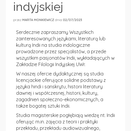
indyjskiej
przez
MARTA MONKIEWICZ
dnia
02/07/2023
Serdecznie zapraszamy Wszystkich
zainteresowanych językami, literaturą lub
kulturą Indii na studia indologiczne
prowadzone przez specjalistów, a przede
wszystkim pasjonatów Indii, wykładających w
Zakładzie Filologii Indyjskiej UWr.
W naszej ofercie dydaktycznej są studia
licencjackie oferujące solidne podstawy z
języka hindi i sanskrytu, historii literatury
dawnej i współczesnej, historii, kultury,
zagadnień społeczno-ekonomicznych, a
także bogatej sztuki Indii.
Studia magisterskie pogłębiają wiedzę nt. Indii
oferując m.in. zajęcia z teorii i praktyki
przekładu, przekładu audiowizualnego,