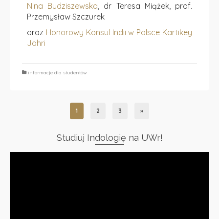
Nina Budziszewska
, dr Teresa Miążek, prof.
Przemysław Szczurek
oraz
Honorowy Konsul Indii w Polsce Kartikey
Johri
informacje dla studentów
1
2
3
»
Studiuj Indologię na UWr!
Odtwarzacz
video