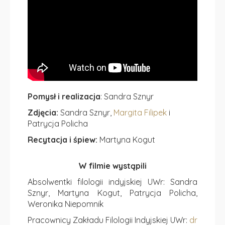
Pomysł i realizacja
: Sandra Sznyr
Zdjęcia:
Sandra Sznyr,
Margita Filipek
i
Patrycja Policha
Recytacja i śpiew:
Martyna Kogut
W filmie wystąpili
Absolwentki filologii indyjskiej UWr: Sandra
Sznyr, Martyna Kogut, Patrycja Policha,
Weronika Niepomnik
Pracownicy Zakładu Filologii Indyjskiej UWr:
dr