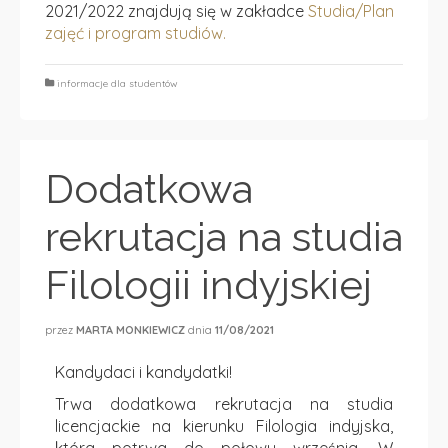
2021/2022 znajdują się w zakładce
Studia/Plan
zajęć i program studiów.
informacje dla studentów
Dodatkowa
rekrutacja na studia
Filologii indyjskiej
przez
MARTA MONKIEWICZ
dnia
11/08/2021
Kandydaci i kandydatki!
Trwa dodatkowa rekrutacja na studia
licencjackie na kierunku Filologia indyjska,
która potrwa do połowy września. W