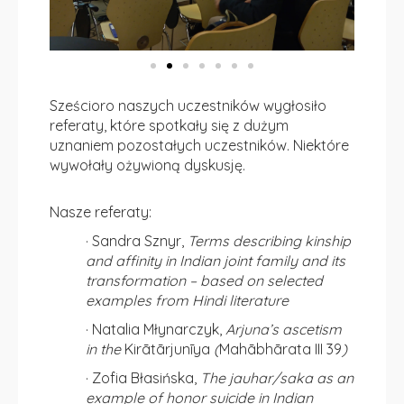
Sześcioro naszych uczestników wygłosiło
referaty, które spotkały się z dużym
uznaniem pozostałych uczestników. Niektóre
wywołały ożywioną dyskusję.
Nasze referaty:
· Sandra Sznyr,
Terms describing kinship
and affinity in Indian joint family and its
transformation – based on selected
examples from Hindi literature
· Natalia Młynarczyk,
Arjuna’s ascetism
in the
Kirātārjunīya
(
Mahābhārata III 39
)
· Zofia Błasińska,
The jauhar/saka as an
example of honor suicide in Indian