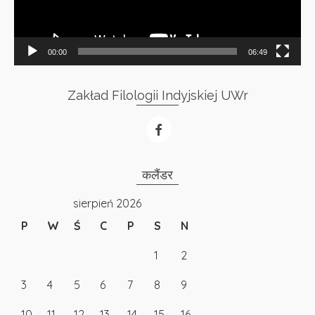
00:00
06:49
Zakład Filologii Indyjskiej UWr
कलैंडर
sierpień 2026
P
W
Ś
C
P
S
N
1
2
3
4
5
6
7
8
9
10
11
12
13
14
15
16