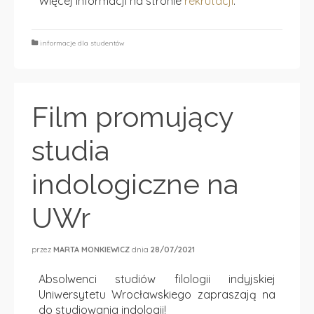
Więcej informacji na stronie
rekrutacji
.
informacje dla studentów
Film promujący
studia
indologiczne na
UWr
przez
MARTA MONKIEWICZ
dnia
28/07/2021
Absolwenci studiów filologii indyjskiej
Uniwersytetu Wrocławskiego zapraszają na
do studiowania indologii!