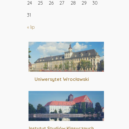
24
25
26
27
28
29
30
31
« lip
Uniwersytet Wrocławski
Instytut Studiów Klasycznych,