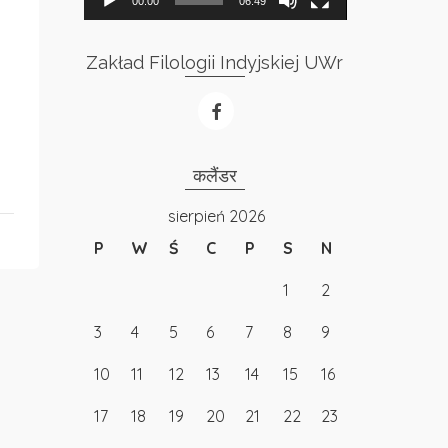
00:00
06:49
Zakład Filologii Indyjskiej UWr
कलैंडर
sierpień 2026
P
W
Ś
C
P
S
N
1
2
3
4
5
6
7
8
9
10
11
12
13
14
15
16
17
18
19
20
21
22
23