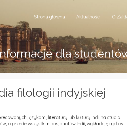
Strona główna
Aktualności
O Zakł
informacje dla studentó
ia filologii indyjskiej
sowanych językami, literaturą lub kulturą Indii na studia
ów, a przede wszystkim pasjonatów Indii, wykładających w