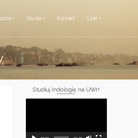
adzie
Studia
Kontakt
Linki
w
Studiuj Indologię na UWr!
Odtwarzacz
video