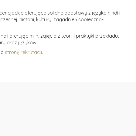
cencjackie oferujące solidne podstawy z języka hindi i
łczesnej, historii, kultury, zagadnień społeczno-
i.
dii oferując m.in. zajęcia z teorii i praktyki przekładu,
tury oraz języków.
 na
stronę rekrutacji
.