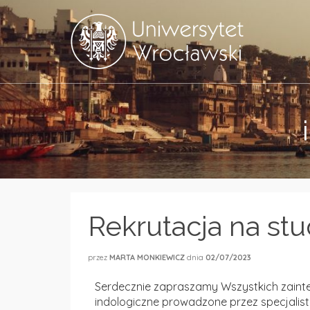
Rekrutacja na stud
przez
MARTA MONKIEWICZ
dnia
02/07/2023
Serdecznie zapraszamy Wszystkich zaintere
indologiczne prowadzone przez specjalist