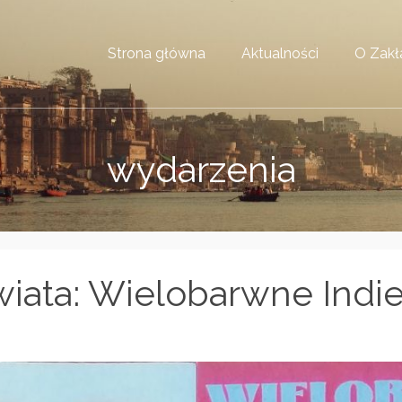
Strona główna
Aktualności
O Zakł
wydarzenia
wiata: Wielobarwne Indi