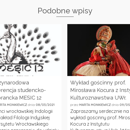
Podobne wpisy
zynarodowa
Wykład gościnny prof.
rencja studencko-
Mirosława Kocura z Inst
orancka MESIC 12
Kulturoznawstwa UWr.
RTA MONKIEWICZ
dnia
08/03/2021
przez
MARTA MONKIEWICZ
dnia
09/05
ci wrocławskiej Indologii
Zapraszamy serdecznie na
akład Filologii Indyjskiej
wykład gościnny prof. Miro
rsytetu Wrocławskiego
Kocura z Instytutu