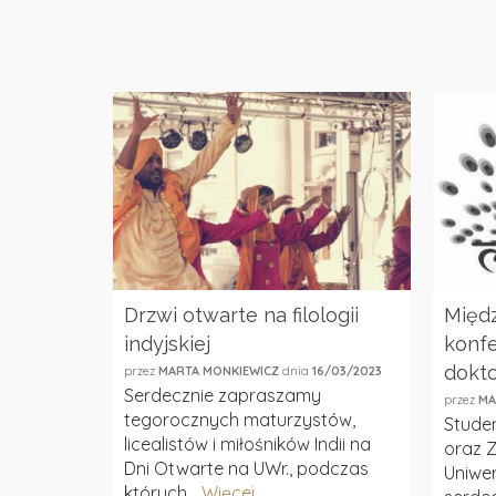
Drzwi otwarte na filologii
Międ
indyjskiej
konfe
dokt
przez
MARTA MONKIEWICZ
dnia
16/03/2023
Serdecznie zapraszamy
przez
MA
tegorocznych maturzystów,
Studen
licealistów i miłośników Indii na
oraz Z
Dni Otwarte na UWr., podczas
Uniwe
których...
Więcej