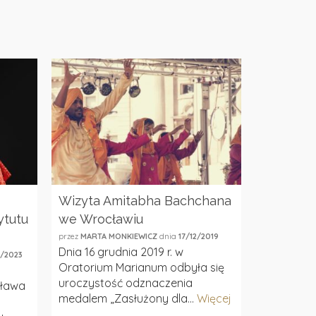
Wizyta Amitabha Bachchana
Drzwi Ot
ytutu
we Wrocławiu
filologia
przez
MARTA MONKIEWICZ
dnia
17/12/2019
przez
MARTA 
Dnia 16 grudnia 2019 r. w
W sobotę 
/2023
Oratorium Marianum odbyła się
Zakładu In
uroczystość odznaczenia
filologii in
sława
medalem „Zasłużony dla...
Więcej
kandydata