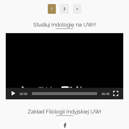
1
2
»
Studiuj Indologię na UWr!
Odtwarzacz
video
00:00
06:49
Zakład Filologii Indyjskiej UWr