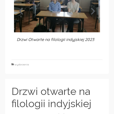
j 2023
Drzwi Otwarte na filologii indyjskiej 2023
Drzwi
wydarzenia
Drzwi otwarte na
filologii indyjskiej