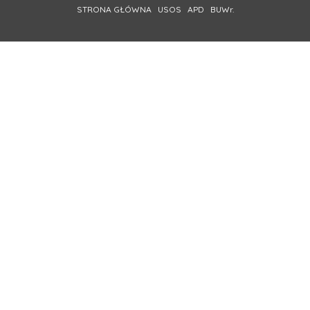
STRONA GŁÓWNA
USOS
APD
BUWr.