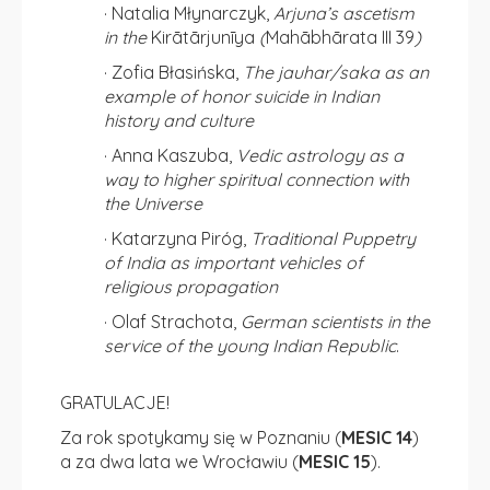
· Natalia Młynarczyk,
Arjuna’s ascetism
in the
Kirātārjunīya
(
Mahābhārata III 39
)
· Zofia Błasińska,
The jauhar/saka as an
example of honor suicide in Indian
history and culture
· Anna Kaszuba,
Vedic astrology as a
way to higher spiritual connection with
the Universe
· Katarzyna Piróg,
Traditional Puppetry
of India as important vehicles of
religious propagation
· Olaf Strachota,
German scientists in the
service of the young Indian Republic
.
GRATULACJE!
Za rok spotykamy się w Poznaniu (
MESIC 14
)
a za dwa lata we Wrocławiu (
MESIC 15
).