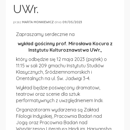
UWr.
przez
MARTA MONKIEWICZ
dnia
09/05/2023
Zapraszamy serdecznie na
wykład gościnny prof. Mirosława Kocura z
Instytutu Kulturoznawstwa UWr.,
który odbędzie się
12 maja 2023 (piątek) o
11:15 w sali 209 gmachu Instytutu Studiów
Klasycznych, Śródziemnomorskich i
Orientalnych na
ul. Św. Jadwigi 3-4.
Wykład będzie poświęcony dramatowi,
teatrowi oraz scenie dla sztuk
performatywnych z uwzględnieniem Indii.
Organizatorami wydarzenia są
Zakład
Filologii Indyjskiej,
Pracownia Badań nad
Jogą oraz
Pracownia Badań nad
Współczesną Literaturą Hindi
im. Harivansha